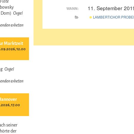
Flöte
11. September 201
obowsky
WANN:
r Dom)
Orgel
LAMBERTICHOR PROBE
 Spenden erbeten
ur Marktzeit
09.2026, 12.00
ing
Orgel
 Spenden erbeten
Hannover
.2026, 17.00
ach seiner
hörte der