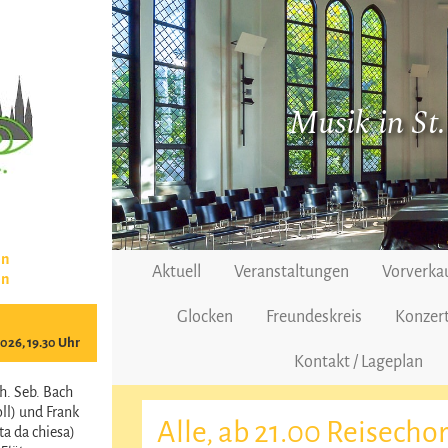
Musik in St
en
Aktuell
Veranstaltungen
Vorverka
en
Glocken
Freundeskreis
Konzert
2026, 19.30 Uhr
Kontakt / Lageplan
h. Seb. Bach
ll) und Frank
Alle, ab 21.00 Reisechor
a da chiesa)