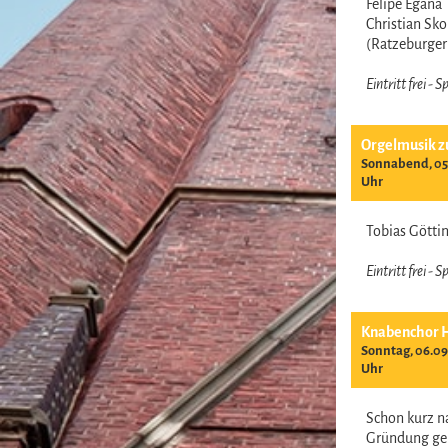
Felipe Egana
Christian Sk
(Ratzeburge
Eintritt frei -
Orgelmusik z
Sonnabend, 05.
Uhr
Tobias Gött
Eintritt frei -
Knabenchor 
Sonntag, 06.09
Uhr
Schon kurz n
Gründung ge