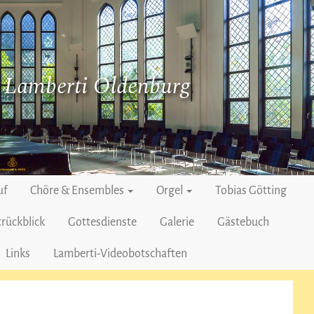
. Lamberti Oldenburg
uf
Chöre & Ensembles
Orgel
Tobias Götting
rückblick
Gottesdienste
Galerie
Gästebuch
Links
Lamberti-Videobotschaften