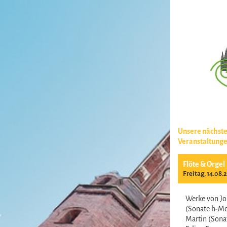
Unsere nächst
Veranstaltung
Flöte & Orgel
Freitag, 14.08.
Werke von Jo
(Sonate h-Mo
Martin (Sonat