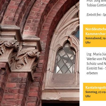
Prof. Jörg B
Tobias Gött
Eintritt frei -
Norddeutsch
Kammerchor
Sonnabend, 19.
Uhr
Ltg. Maria J
Werke von Pär
Schütz und 
Eintritt frei 
erbeten
Kantatengott
Sonntag, 27.09
Uhr