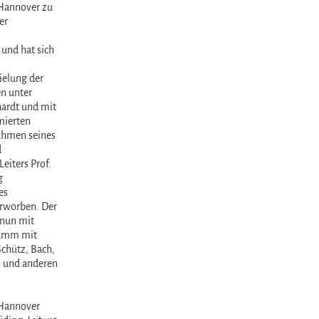
Hannover zu
er
und hat sich
elung der
n unter
ardt und mit
mierten
ahmen seines
d
Leiters Prof.
g
es
worben. Der
nun mit
amm mit
chütz, Bach,
 und anderen
Hannover