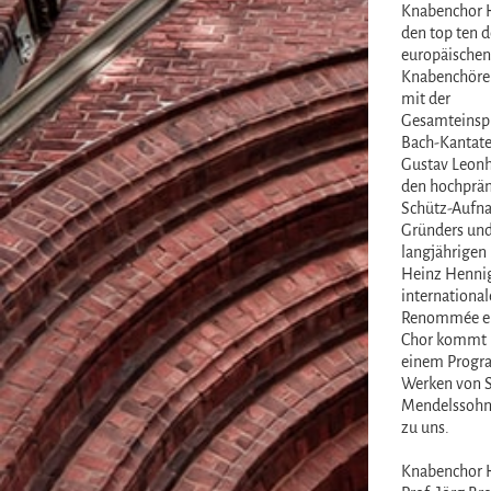
Knabenchor 
den top ten d
europäischen
Knabenchöre 
mit der
Gesamteinspi
Bach-Kantate
Gustav Leonh
den hochprä
Schütz-Aufn
Gründers un
langjährigen 
Heinz Henni
international
Renommée er
Chor kommt 
einem Progr
Werken von S
Mendelssohn
zu uns.
Knabenchor 