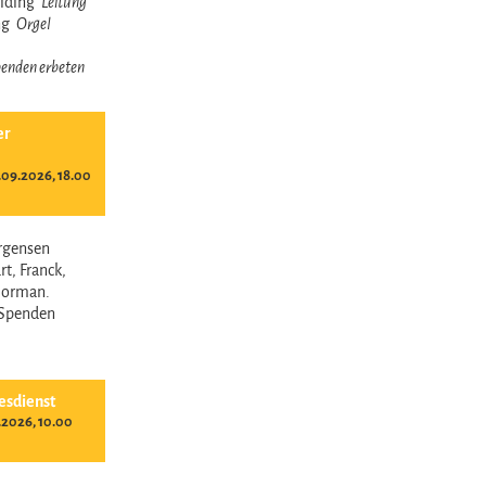
reiding
Leitung
ing
Orgel
 Spenden erbeten
er
09.2026, 18.00
ürgensen
t, Franck,
Norman.
- Spenden
esdienst
.2026, 10.00