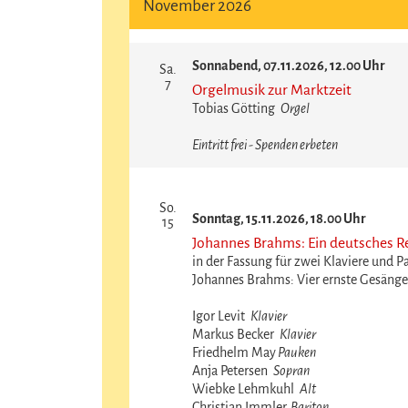
November 2026
Sonnabend, 07.11.2026, 12.00 Uhr
Sa.
7
Orgelmusik zur Marktzeit
Tobias Götting
Orgel
Eintritt frei - Spenden erbeten
So.
Sonntag, 15.11.2026, 18.00 Uhr
15
Johannes Brahms: Ein deutsches 
in der Fassung für zwei Klaviere und 
Johannes Brahms: Vier ernste Gesänge
Igor Levit
Klavier
Markus Becker
Klavier
Friedhelm May
Pauken
Anja Petersen
Sopran
Wiebke Lehmkuhl
Alt
Christian Immler
Bariton