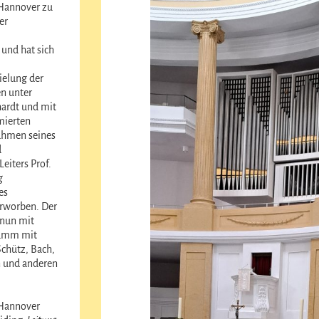
Hannover zu
er
und hat sich
elung der
n unter
ardt und mit
mierten
ahmen seines
d
Leiters Prof.
g
es
worben. Der
nun mit
amm mit
chütz, Bach,
 und anderen
Hannover