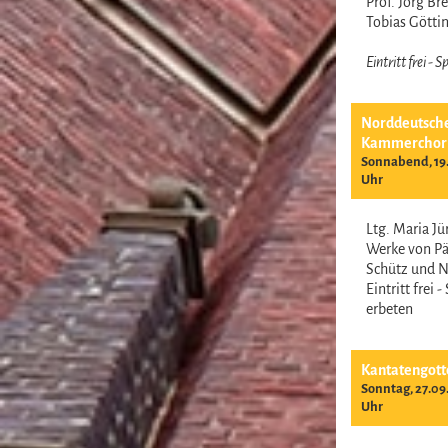
Prof. Jörg B
Tobias Gött
Eintritt frei -
Norddeutsch
Kammerchor
Sonnabend, 19.
Uhr
Ltg. Maria J
Werke von Pär
Schütz und 
Eintritt frei 
erbeten
Kantatengott
Sonntag, 27.09
Uhr