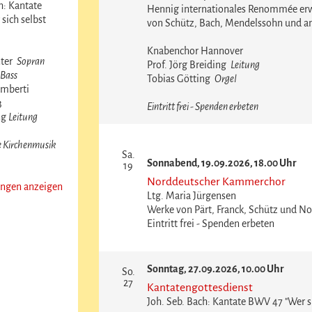
h: Kantate
Hennig internationales Renommée er
sich selbst
von Schütz, Bach, Mendelssohn und an
Knabenchor Hannover
nter
Sopran
Prof. Jörg Breiding
Leitung
Bass
Tobias Götting
Orgel
amberti
3
Eintritt frei - Spenden erbeten
ng
Leitung
ie Kirchenmusik
Sa.
Sonnabend, 19.09.2026, 18.00 Uhr
19
Norddeutscher Kammerchor
ungen anzeigen
Ltg. Maria Jürgensen
Werke von Pärt, Franck, Schütz und N
Eintritt frei - Spenden erbeten
Sonntag, 27.09.2026, 10.00 Uhr
So.
27
Kantatengottesdienst
Joh. Seb. Bach: Kantate BWV 47 "Wer si