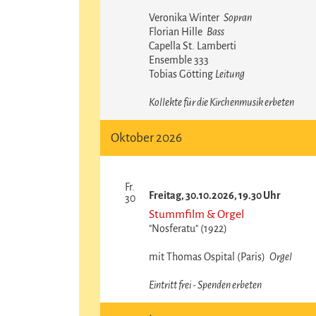
Veronika Winter
Sopran
Florian Hille
Bass
Capella St. Lamberti
Ensemble 333
Tobias Götting
Leitung
Kollekte für die Kirchenmusik erbeten
Oktober 2026
Fr.
Freitag, 30.10.2026, 19.30 Uhr
30
Stummfilm & Orgel
"Nosferatu" (1922)
mit Thomas Ospital (Paris)
Orgel
Eintritt frei - Spenden erbeten