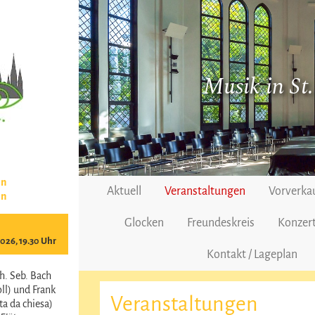
Musik in St
en
Aktuell
Veranstaltungen
Vorverka
en
Glocken
Freundeskreis
Konzert
2026, 19.30 Uhr
Kontakt / Lageplan
h. Seb. Bach
ll) und Frank
Veranstaltungen
a da chiesa)