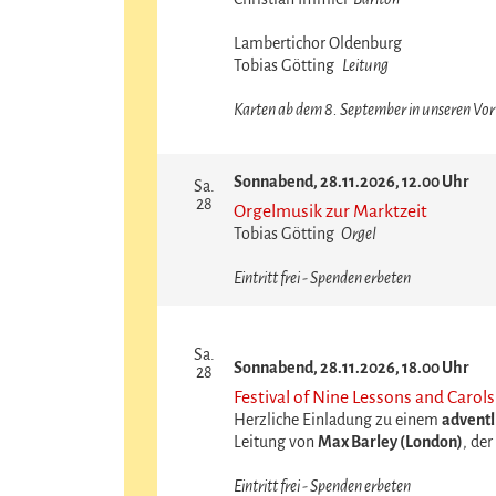
Lambertichor Oldenburg
Tobias Götting
Leitung
Karten ab dem 8. September in unseren Vorv
Sonnabend, 28.11.2026, 12.00 Uhr
Sa.
28
Orgelmusik zur Marktzeit
Tobias Götting
Orgel
Eintritt frei - Spenden erbeten
Sa.
Sonnabend, 28.11.2026, 18.00 Uhr
28
Festival of Nine Lessons and Carols
Herzliche Einladung zu einem
adventl
Leitung von
Max Barley (London)
, der
Eintritt frei - Spenden erbeten