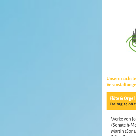
Unsere nächst
Veranstaltung
Flöte & Orgel
Freitag, 14.08.
Werke von Jo
(Sonate h-Mo
Martin (Sonat