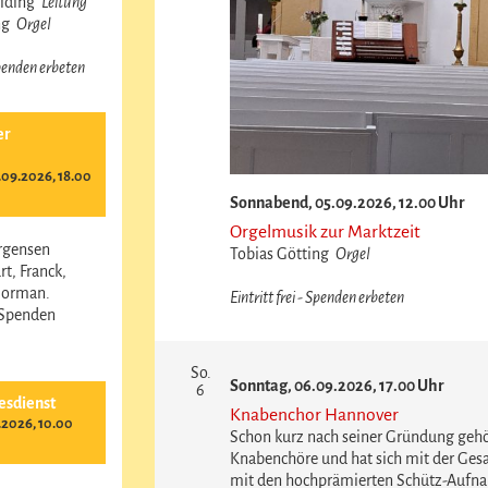
reiding
Leitung
ing
Orgel
 Spenden erbeten
er
09.2026, 18.00
Sonnabend, 05.09.2026, 12.00 Uhr
Orgelmusik zur Marktzeit
ürgensen
Tobias Götting
Orgel
t, Franck,
Norman.
Eintritt frei - Spenden erbeten
- Spenden
So.
Sonntag, 06.09.2026, 17.00 Uhr
6
esdienst
Knabenchor Hannover
.2026, 10.00
Schon kurz nach seiner Gründung gehö
Knabenchöre und hat sich mit der Ges
mit den hochprämierten Schütz-Aufnah