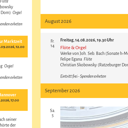
Flöte
Veranstaltungen
obowsky
Suche
r Dom)
Orgel
und
August 2026
Ansichten,
 Spenden erbeten
Navigation
Freitag, 14.08.2026, 19.30 Uhr
Fr.
ur Marktzeit
14
09.2026, 12.00
Flöte & Orgel
Werke von Joh. Seb. Bach (Sonate h-Mo
Felipe Egana
Flöte
Christian Skobowsky (Ratzeburger D
ing
Orgel
Eintritt frei - Spenden erbeten
 Spenden erbeten
September 2026
Hannover
.2026, 17.00
Sa.
5
ach seiner
hörte der