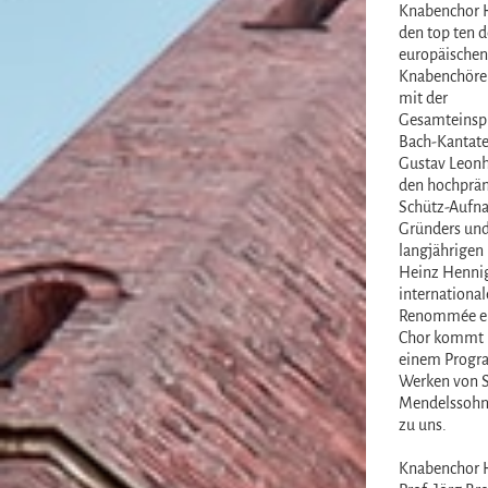
Knabenchor 
den top ten d
europäischen
Knabenchöre 
mit der
Gesamteinspi
Bach-Kantate
Gustav Leonh
den hochprä
Schütz-Aufn
Gründers un
langjährigen 
Heinz Henni
international
Renommée er
Chor kommt 
einem Progr
Werken von S
Mendelssohn
zu uns.
Knabenchor 