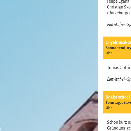
Felipe Egana
Christian Sk
(Ratzeburge
Eintritt frei -
Orgelmusik z
Sonnabend, 05.
Uhr
Tobias Gött
Eintritt frei -
Knabenchor 
Sonntag, 06.09
Uhr
Schon kurz n
Gründung ge