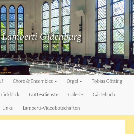
. Lamberti Oldenburg
uf
Chöre & Ensembles
Orgel
Tobias Götting
rückblick
Gottesdienste
Galerie
Gästebuch
Links
Lamberti-Videobotschaften