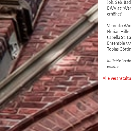
Joh. Seb. Bac
BWV 47 "Wer 
erhöhet"
Veronika Wi
Florian Hille
Capella St. L
Ensemble 33
Tobias Götti
Kollekte für d
erbeten
Alle Veranstalt