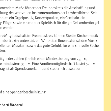
hmendem Maße fördert der Freundeskreis die Anschaffung und
ltung des wertvollen Instrumentariums der Lambertikirche. Seit
nnten ein Orgelpositiv, Konzertpauken, ein Cembalo, ein
y-Flügel sowie ein mobiler Spieltisch für die große Lambertiorgel
n werden.
hre Mitgliedschaft im Freundeskreis können Sie die Kirchenmusik
Lamberti aktiv unterstützen. Wir bieten Ihnen dafür schöne Musik
ellenten Musikern sowie das gute Gefühl, für eine sinnvolle Sache
den.
tglieder zahlen jährlich einen Mindestbeitrag von 25,– €,
e mindestens 35,– €. Eine Familienmitgliedschaft kostet 52,– €.
rag ist als Spende anerkannt und steuerlich absetzbar.
nd eine Spendenbescheinigung.
mberti fördern?