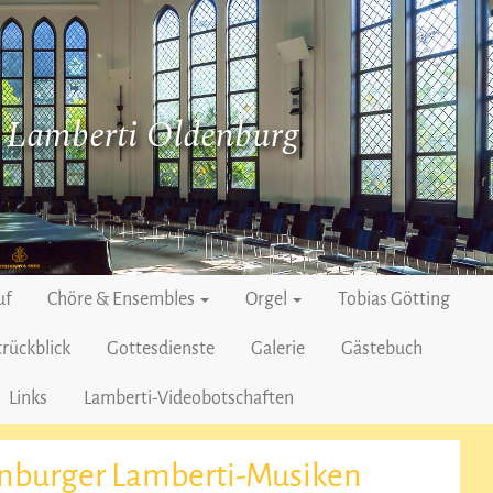
. Lamberti Oldenburg
uf
Chöre & Ensembles
Orgel
Tobias Götting
rückblick
Gottesdienste
Galerie
Gästebuch
Links
Lamberti-Videobotschaften
enburger Lamberti-Musiken