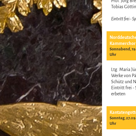
Prof. Jörg B
Tobias Gött
Eintritt frei -
Norddeutsch
Kammerchor
Sonnabend, 19.
Uhr
Ltg. Maria J
Werke von Pär
Schütz und 
Eintritt frei 
erbeten
Kantatengott
Sonntag, 27.09
Uhr