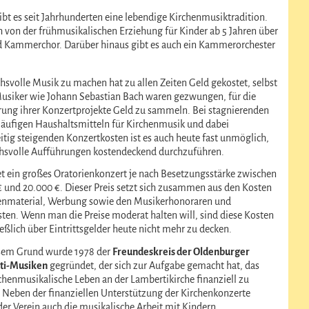
bt es seit Jahrhunderten eine lebendige Kirchenmusiktradition.
h von der frühmusikalischen Erziehung für Kinder ab 5 Jahren über
nd Kammerchor. Darüber hinaus gibt es auch ein Kammerorchester
.
hsvolle Musik zu machen hat zu allen Zeiten Geld gekostet, selbst
usiker wie Johann Sebastian Bach waren gezwungen, für die
erung ihrer Konzertprojekte Geld zu sammeln. Bei stagnierenden
kläufigen Haushaltsmitteln für Kirchenmusik und dabei
itig steigenden Konzertkosten ist es auch heute fast unmöglich,
hsvolle Aufführungen kostendeckend durchzuführen.
et ein großes Oratorienkonzert je nach Besetzungsstärke zwischen
€ und 20.000 €. Dieser Preis setzt sich zusammen aus den Kosten
enmaterial, Werbung sowie den Musikerhonoraren und
sten. Wenn man die Preise moderat halten will, sind diese Kosten
eßlich über Eintrittsgelder heute nicht mehr zu decken.
sem Grund wurde 1978 der
Freundeskreis der Oldenburger
ti-Musiken
gegründet, der sich zur Aufgabe gemacht hat, das
rchenmusikalische Leben an der Lambertikirche finanziell zu
. Neben der finanziellen Unterstützung der Kirchenkonzerte
der Verein auch die musikalische Arbeit mit Kindern.