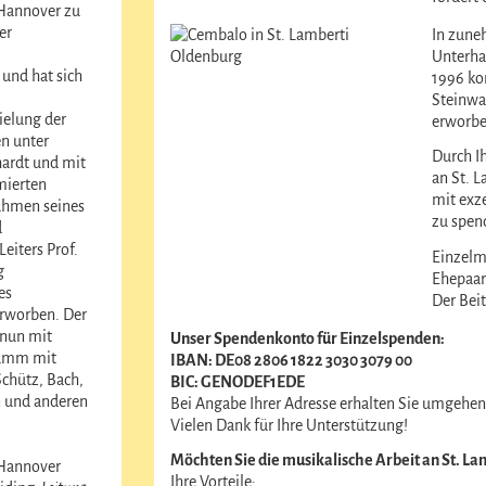
Hannover zu
er
In zune
Unterha
und hat sich
1996 ko
Steinwa
elung der
erworbe
n unter
Durch I
ardt und mit
an St. 
mierten
mit exz
ahmen seines
zu spen
d
Leiters Prof.
Einzelmi
g
Ehepaar
es
Der Beit
worben. Der
nun mit
Unser Spendenkonto für Einzelspenden:
amm mit
IBAN: DE08 2806 1822 3030 3079 00
chütz, Bach,
BIC: GENODEF1EDE
 und anderen
Bei Angabe Ihrer Adresse erhalten Sie umgehe
Vielen Dank für Ihre Unterstützung!
Möchten Sie die musikalische Arbeit an St. La
Hannover
Ihre Vorteile: