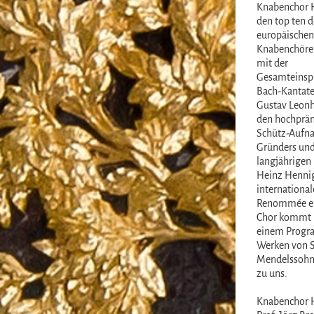
Knabenchor 
den top ten d
europäischen
Knabenchöre 
mit der
Gesamteinspi
Bach-Kantate
Gustav Leonh
den hochprä
Schütz-Aufn
Gründers un
langjährigen 
Heinz Henni
international
Renommée er
Chor kommt 
einem Progr
Werken von S
Mendelssohn
zu uns.
Knabenchor 