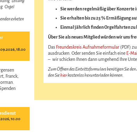
reiding
Leitung
ing
Orgel
Sie werden regelmäßig über Konzerte i
Sie erhalten bis zu 25 % Ermäßigung auf
 Spenden erbeten
Einmal jährlich finden Orgelfahrten zu
Über Sie als neues Mitglied würden wir uns fr
er
Das
Freundeskreis Aufnahmeformular
(PDF) zum
09.2026, 18.00
ausdrucken. Oder senden Sie einfach eine
E-Mai
– wir schicken Ihnen dann umgehend Ihre Unte
Zum Öffnen des Eintrittsformulars benötigen Sie den
ürgensen
den Sie
hier
kostenlos herunterladen können.
t, Franck,
Norman.
- Spenden
esdienst
.2026, 10.00