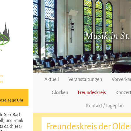
Musik in St
en
Aktuell
Veranstaltungen
Vorverka
en
Glocken
Freundeskreis
Konzert
2026, 19.30 Uhr
Kontakt / Lageplan
h. Seb. Bach
ll) und Frank
Freundeskreis der Old
a da chiesa)