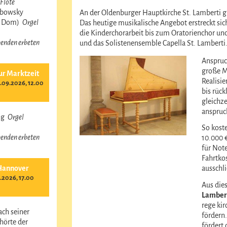
Flöte
obowsky
An der Oldenburger Hauptkirche St. Lamberti gi
r Dom)
Orgel
Das heutige musikalische Angebot erstreckt sic
die Kinderchorarbeit bis zum Oratorienchor u
 Spenden erbeten
und das Solistenensemble Capella St. Lamberti
Anspruc
große M
ur Marktzeit
Realisi
09.2026, 12.00
bis rüc
gleichze
anspruc
ing
Orgel
So kost
 Spenden erbeten
10.000 
für Not
Fahrtko
Hannover
ausschli
.2026, 17.00
Aus die
Lamber
rege ki
ach seiner
fördern
hörte der
fördert 