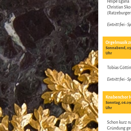
Felipe Egana
Christian Sk
(Ratzeburge
Eintritt frei -
Orgelmusik z
Sonnabend, 05.
Uhr
Tobias Gött
Eintritt frei -
Knabenchor 
Sonntag, 06.09
Uhr
Schon kurz n
Gründung ge