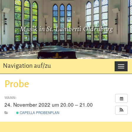
Musik in St. Lamberti Oldenburg
Navigation auf/zu
Navi
auf/z
Probe
WANN:
24. November 2022 um 20.00 – 21.00
CAPELLA PROBENPLAN