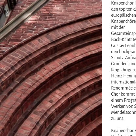
Knabenchor 
den top ten d
europäischen
Knabenchöre 
mit der
Gesamteinspi
Bach-Kantate
Gustav Leonh
den hochprä
Schütz-Aufn
Gründers un
langjährigen 
Heinz Henni
international
Renommée er
Chor kommt 
einem Progr
Werken von S
Mendelssohn
zu uns.
Knabenchor 