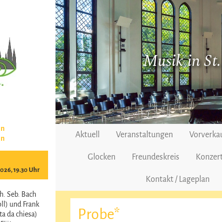
Musik in St
en
Aktuell
Veranstaltungen
Vorverka
en
Glocken
Freundeskreis
Konzert
2026, 19.30 Uhr
Kontakt / Lageplan
h. Seb. Bach
ll) und Frank
Probe*
a da chiesa)