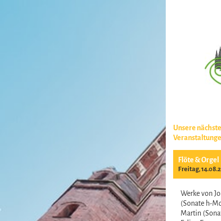
Unsere nächst
Veranstaltung
Flöte & Orgel
Freitag, 14.08.
Werke von Jo
(Sonate h-Mo
Martin (Sonat