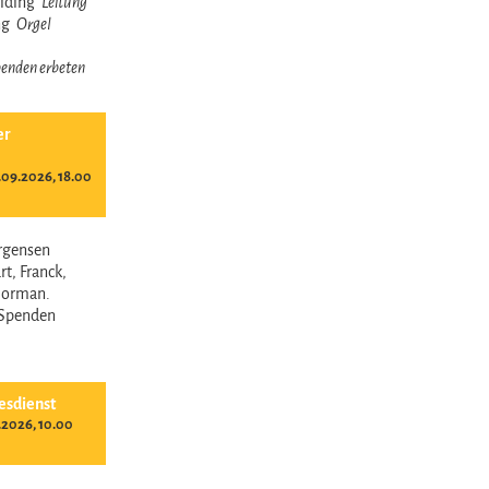
reiding
Leitung
ing
Orgel
 Spenden erbeten
er
09.2026, 18.00
ürgensen
t, Franck,
Norman.
- Spenden
esdienst
.2026, 10.00