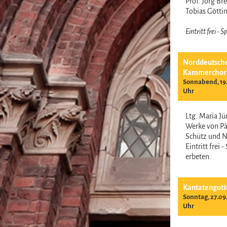
Prof. Jörg B
Tobias Gött
Eintritt frei -
Norddeutsch
Kammerchor
Sonnabend, 19.
Uhr
Ltg. Maria J
Werke von Pär
Schütz und 
Eintritt frei 
erbeten
Kantatengott
Sonntag, 27.09
Uhr