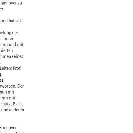
Hannover zu
er
und hat sich
elung der
n unter
ardt und mit
mierten
ahmen seines
d
Leiters Prof.
g
es
worben. Der
nun mit
amm mit
chütz, Bach,
 und anderen
Hannover