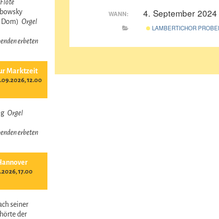
Flöte
4. September 2024
obowsky
WANN:
r Dom)
Orgel
LAMBERTICHOR PROBE
 Spenden erbeten
ur Marktzeit
09.2026, 12.00
ing
Orgel
 Spenden erbeten
Hannover
.2026, 17.00
ach seiner
hörte der