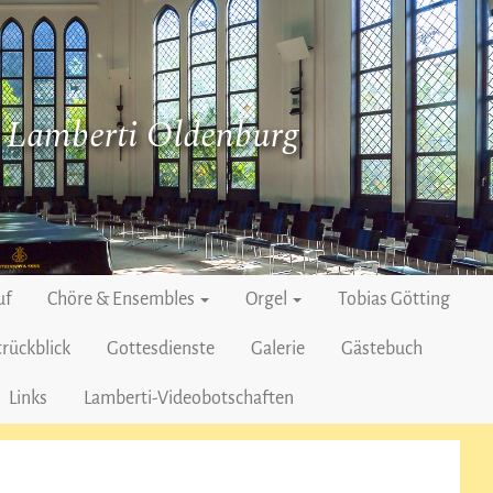
. Lamberti Oldenburg
uf
Chöre & Ensembles
Orgel
Tobias Götting
rückblick
Gottesdienste
Galerie
Gästebuch
Links
Lamberti-Videobotschaften