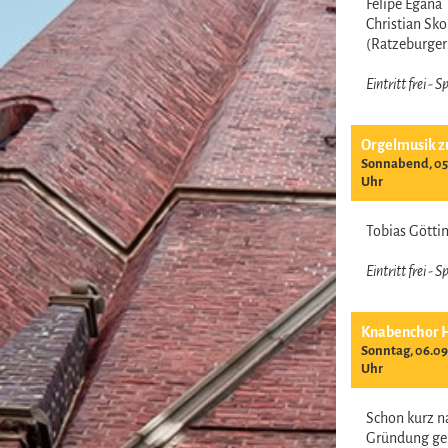
Felipe Egana
Christian Sk
(Ratzeburge
Eintritt frei -
Orgelmusik z
Sonnabend, 05.
Uhr
Tobias Gött
Eintritt frei -
Knabenchor 
Sonntag, 06.09
Uhr
Schon kurz n
Gründung ge