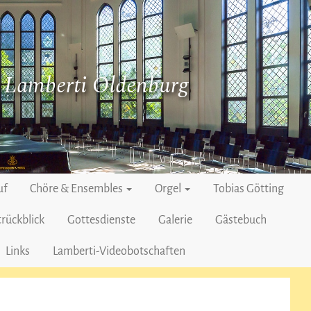
. Lamberti Oldenburg
uf
Chöre & Ensembles
Orgel
Tobias Götting
rückblick
Gottesdienste
Galerie
Gästebuch
Links
Lamberti-Videobotschaften