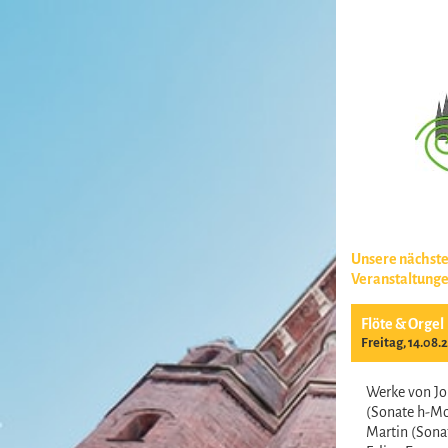
Unsere nächst
Veranstaltung
Flöte & Orgel
Freitag, 14.08.
Werke von Jo
(Sonate h-Mo
Martin (Sonat