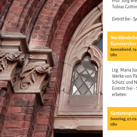
Prof. Jörg B
Tobias Gött
Eintritt frei -
Norddeutsch
Kammerchor
Sonnabend, 19.
Uhr
Ltg. Maria J
Werke von Pär
Schütz und 
Eintritt frei 
erbeten
Kantatengott
Sonntag, 27.09
Uhr