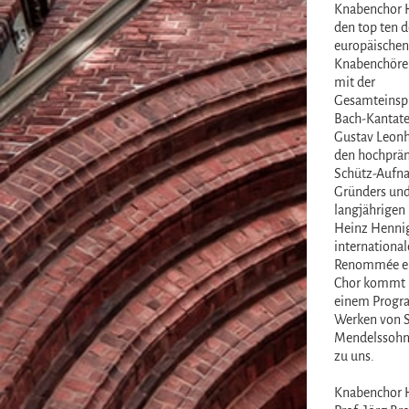
Knabenchor 
den top ten d
europäischen
Knabenchöre 
mit der
Gesamteinspi
Bach-Kantate
Gustav Leonh
den hochprä
Schütz-Aufn
Gründers un
langjährigen 
Heinz Henni
international
Renommée er
Chor kommt 
einem Progr
Werken von S
Mendelssohn
zu uns.
Knabenchor 