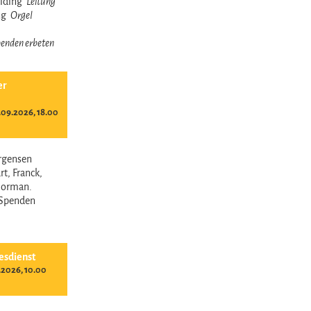
reiding
Leitung
ing
Orgel
 Spenden erbeten
er
09.2026, 18.00
ürgensen
t, Franck,
Norman.
- Spenden
esdienst
.2026, 10.00