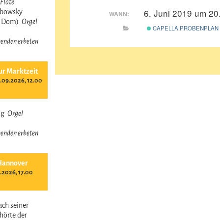
Flöte
6. Juni 2019 um 20
obowsky
WANN:
r Dom)
Orgel
CAPELLA PROBENPLAN
 Spenden erbeten
ur Marktzeit
09.2026, 12.00
ing
Orgel
 Spenden erbeten
Hannover
.2026, 17.00
ach seiner
hörte der