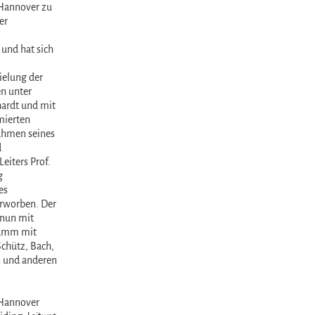
Hannover zu
er
und hat sich
elung der
n unter
ardt und mit
mierten
ahmen seines
d
Leiters Prof.
g
es
worben. Der
nun mit
amm mit
chütz, Bach,
 und anderen
Hannover