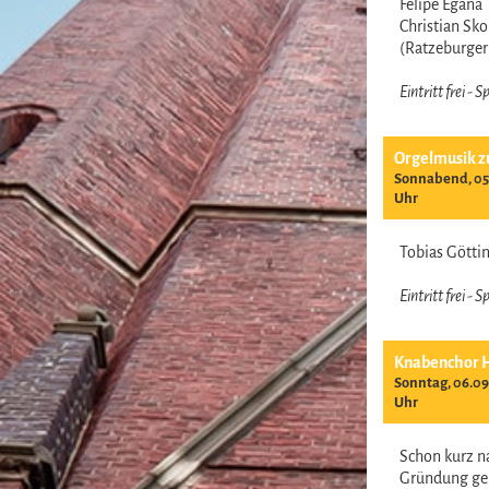
Felipe Egana
Christian Sk
(Ratzeburge
Eintritt frei -
Orgelmusik z
Sonnabend, 05.
Uhr
Tobias Gött
Eintritt frei -
Knabenchor 
Sonntag, 06.09
Uhr
Schon kurz n
Gründung ge