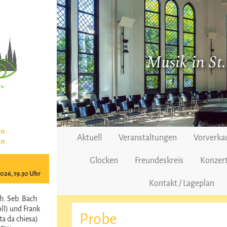
Musik in St
en
Aktuell
Veranstaltungen
Vorverka
en
Glocken
Freundeskreis
Konzert
2026, 19.30 Uhr
Kontakt / Lageplan
h. Seb. Bach
ll) und Frank
Probe
a da chiesa)