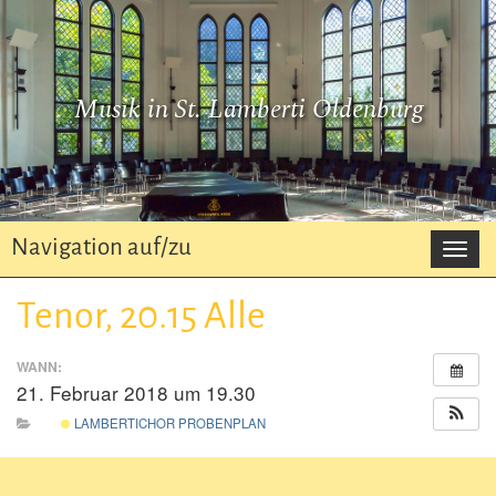
Musik in St. Lamberti Oldenburg
Navigation auf/zu
Navi
auf/z
Tenor, 20.15 Alle
WANN:
21. Februar 2018 um 19.30
LAMBERTICHOR PROBENPLAN