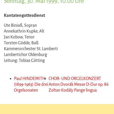
Sonntag, 30. Mai 1999, 10.00 Uhr
Kantatengottesdienst
Ute Biniaß, Sopran
Annekathrin Kupke, Alt
Jan Kobow, Tenor
Torsten Gödde, Baß
Kammerorchester St. Lamberti
Lambertichor Oldenburg
Leitung: Tobias Götting
Paul HINDEMITH
CHOR- UND ORGELKONZERT
(1899-1963) Die drei
Anton Dvorák Messe D-Dur op. 86
Orgelsonaten
Zoltan Kodály Pange lingua