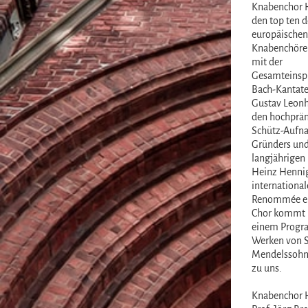
Knabenchor 
den top ten d
europäischen
Knabenchöre 
mit der
Gesamteinspi
Bach-Kantate
Gustav Leonh
den hochprä
Schütz-Aufn
Gründers un
langjährigen 
Heinz Henni
international
Renommée er
Chor kommt 
einem Progr
Werken von S
Mendelssohn
zu uns.
Knabenchor 