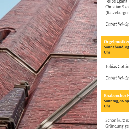
Felipe Egana
Christian Sk
(Ratzeburge
Eintritt frei -
Orgelmusik z
Sonnabend, 05.
Uhr
Tobias Gött
Eintritt frei -
Knabenchor 
Sonntag, 06.09
Uhr
Schon kurz n
Gründung ge