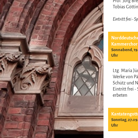
Prof. Jörg B
Tobias Gött
Eintritt frei -
Norddeutsch
Kammerchor
Sonnabend, 19.
Uhr
Ltg. Maria J
Werke von Pär
Schütz und 
Eintritt frei 
erbeten
Kantatengott
Sonntag, 27.09
Uhr