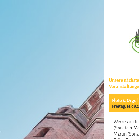
Unsere nächst
Veranstaltung
Flöte & Orgel
Freitag, 14.08.
Werke von Jo
(Sonate h-Mo
Martin (Sonat