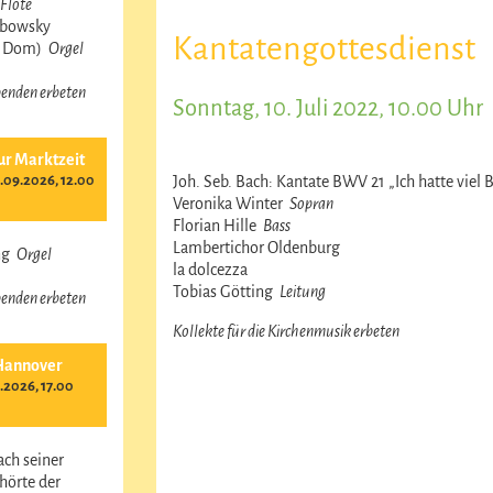
Flöte
obowsky
Kantatengottesdienst
r Dom)
Orgel
 Spenden erbeten
Sonntag, 10. Juli 2022, 10.00 Uhr
ur Marktzeit
09.2026, 12.00
Joh. Seb. Bach: Kantate BWV 21 „Ich hatte vie
Veronika Winter
Sopran
Florian Hille
Bass
Lambertichor Oldenburg
ing
Orgel
la dolcezza
Tobias Götting
Leitung
 Spenden erbeten
Kollekte für die Kirchenmusik erbeten
Hannover
.2026, 17.00
ach seiner
hörte der