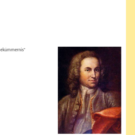
l Bekümmernis“