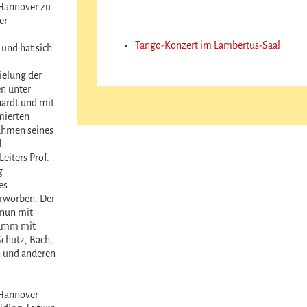
Hannover zu
er
Tango-Konzert im Lambertus-Saal
und hat sich
elung der
n unter
ardt und mit
mierten
ahmen seines
d
Leiters Prof.
g
es
worben. Der
nun mit
amm mit
chütz, Bach,
 und anderen
Hannover