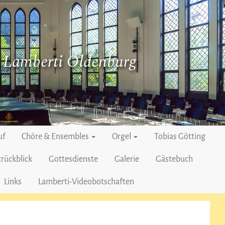
. Lamberti Oldenburg
uf
Chöre & Ensembles
Orgel
Tobias Götting
rückblick
Gottesdienste
Galerie
Gästebuch
Links
Lamberti-Videobotschaften