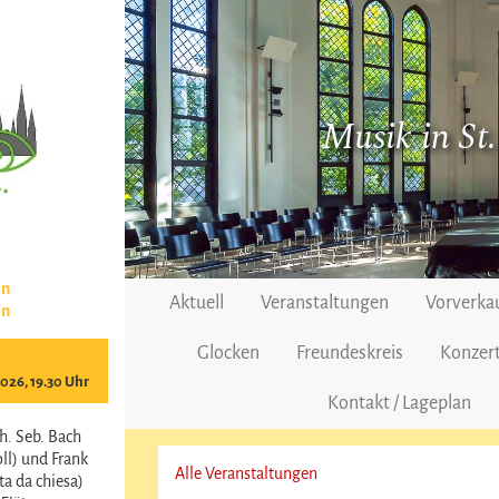
Musik in St
en
Aktuell
Veranstaltungen
Vorverka
en
Glocken
Freundeskreis
Konzert
2026, 19.30 Uhr
Kontakt / Lageplan
h. Seb. Bach
ll) und Frank
Alle Veranstaltungen
a da chiesa)