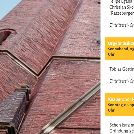
Felipe Egana
Christian Sk
(Ratzeburge
Eintritt frei -
Orgelmusik z
Sonnabend, 05.
Uhr
Tobias Gött
Eintritt frei -
Knabenchor 
Sonntag, 06.09
Uhr
Schon kurz n
Gründung ge