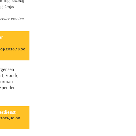
reiding
Leitung
ing
Orgel
 Spenden erbeten
er
09.2026, 18.00
ürgensen
t, Franck,
Norman.
- Spenden
esdienst
.2026, 10.00