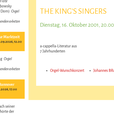
Flöte
obowsky
THE KING’S SINGERS
r Dom)
Orgel
 Spenden erbeten
Dienstag, 16. Oktober 2001, 20.0
ur Marktzeit
09.2026, 12.00
a-cappella-Literatur aus
7 Jahrhunderten
ing
Orgel
 Spenden erbeten
Orgel-Wunschkonzert
Johannes BRA
Hannover
.2026, 17.00
ach seiner
hörte der