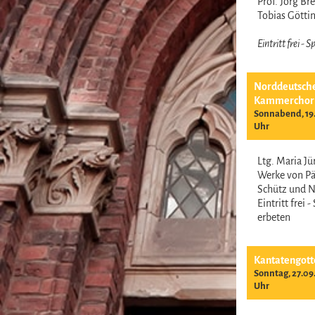
Prof. Jörg B
Tobias Gött
Eintritt frei -
Norddeutsch
Kammerchor
Sonnabend, 19.
Uhr
Ltg. Maria J
Werke von Pär
Schütz und 
Eintritt frei 
erbeten
Kantatengott
Sonntag, 27.09
Uhr