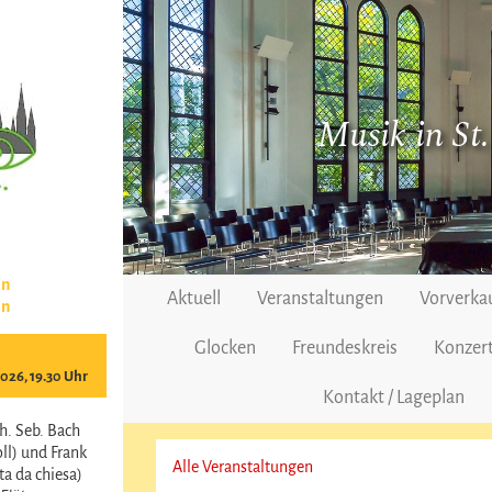
Musik in St
en
Aktuell
Veranstaltungen
Vorverka
en
Glocken
Freundeskreis
Konzert
2026, 19.30 Uhr
Kontakt / Lageplan
h. Seb. Bach
ll) und Frank
Alle Veranstaltungen
a da chiesa)