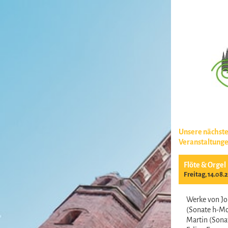
Unsere nächst
Veranstaltung
Flöte & Orgel
Freitag, 14.08.
Werke von Jo
(Sonate h-Mo
Martin (Sonat