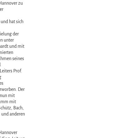
Hannover zu
er
und hat sich
elung der
n unter
ardt und mit
mierten
ahmen seines
d
Leiters Prof.
g
es
worben. Der
nun mit
amm mit
chütz, Bach,
 und anderen
Hannover