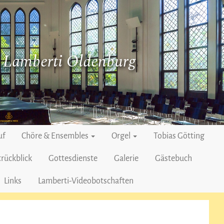
. Lamberti Oldenburg
uf
Chöre & Ensembles
Orgel
Tobias Götting
rückblick
Gottesdienste
Galerie
Gästebuch
Links
Lamberti-Videobotschaften