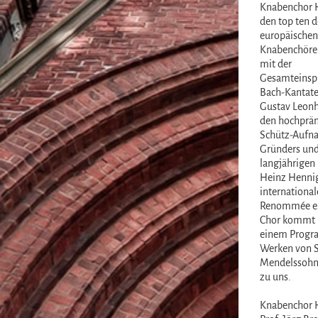
Knabenchor 
den top ten d
europäischen
Knabenchöre 
mit der
Gesamteinspi
Bach-Kantate
Gustav Leonh
den hochprä
Schütz-Aufn
Gründers un
langjährigen 
Heinz Henni
international
Renommée er
Chor kommt 
einem Progr
Werken von S
Mendelssohn
zu uns.
Knabenchor 