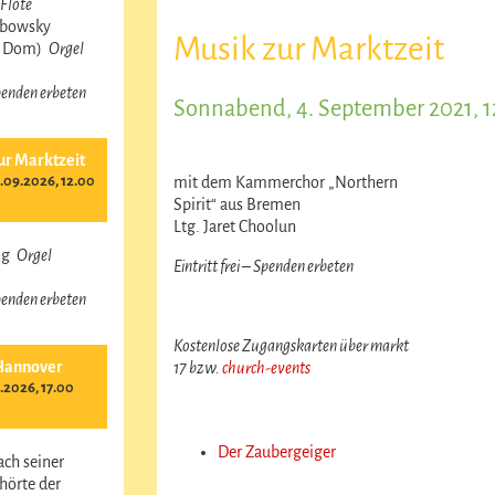
Flöte
obowsky
Musik zur Marktzeit
r Dom)
Orgel
 Spenden erbeten
Sonnabend, 4. September 2021, 1
ur Marktzeit
09.2026, 12.00
mit dem Kammerchor „Northern
Spirit“ aus Bremen
Ltg. Jaret Choolun
ing
Orgel
Eintritt frei – Spenden erbeten
 Spenden erbeten
Kostenlose Zugangskarten über markt
Hannover
17 bzw.
church-events
.2026, 17.00
Der Zaubergeiger
ach seiner
hörte der