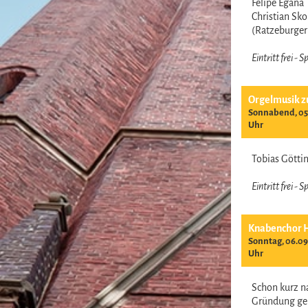
Felipe Egana
Christian Sk
(Ratzeburge
Eintritt frei -
Orgelmusik z
Sonnabend, 05.
Uhr
Tobias Gött
Eintritt frei -
Knabenchor 
Sonntag, 06.09
Uhr
Schon kurz n
Gründung ge