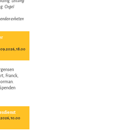
reiding
Leitung
ing
Orgel
 Spenden erbeten
er
09.2026, 18.00
ürgensen
t, Franck,
Norman.
- Spenden
esdienst
.2026, 10.00