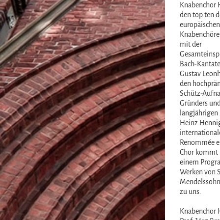
Knabenchor 
den top ten d
europäischen
Knabenchöre 
mit der
Gesamteinspi
Bach-Kantate
Gustav Leonh
den hochprä
Schütz-Aufn
Gründers un
langjährigen 
Heinz Henni
international
Renommée er
Chor kommt 
einem Progr
Werken von S
Mendelssohn
zu uns.
Knabenchor 