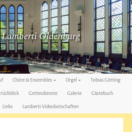
. Lamberti Oldenburg
uf
Chöre & Ensembles
Orgel
Tobias Götting
rückblick
Gottesdienste
Galerie
Gästebuch
Links
Lamberti-Videobotschaften