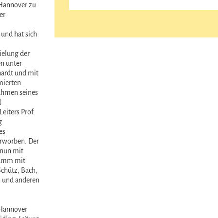
Hannover zu
er
und hat sich
elung der
n unter
ardt und mit
mierten
ahmen seines
d
Leiters Prof.
g
es
worben. Der
nun mit
amm mit
chütz, Bach,
 und anderen
Hannover