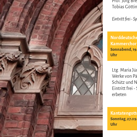
Prof. Jörg B
Tobias Gött
Eintritt frei -
Norddeutsch
Kammerchor
Sonnabend, 19.
Uhr
Ltg. Maria J
Werke von Pär
Schütz und 
Eintritt frei 
erbeten
Kantatengott
Sonntag, 27.09
Uhr