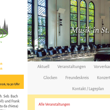
Musik in St
en
Aktuell
Veranstaltungen
Vorverka
en
Glocken
Freundeskreis
Konzert
2026, 19.30 Uhr
Kontakt / Lageplan
h. Seb. Bach
ll) und Frank
Alle Veranstaltungen
a da chiesa)