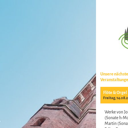
Unsere nächst
Veranstaltung
Flöte & Orgel
Freitag, 14.08.
Werke von Jo
(Sonate h-Mo
Martin (Sonat