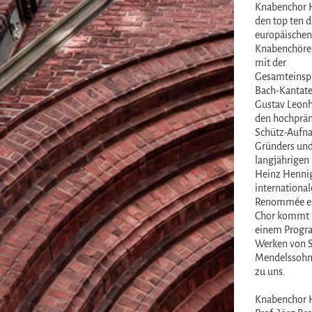
Knabenchor 
den top ten d
europäischen
Knabenchöre 
mit der
Gesamteinspi
Bach-Kantate
Gustav Leonh
den hochprä
Schütz-Aufn
Gründers un
langjährigen 
Heinz Henni
international
Renommée er
Chor kommt 
einem Progr
Werken von S
Mendelssohn
zu uns.
Knabenchor 