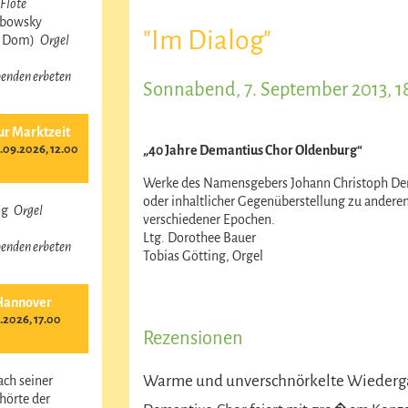
Flöte
obowsky
"Im Dialog"
r Dom)
Orgel
 Spenden erbeten
Sonnabend, 7. September 2013, 1
ur Marktzeit
09.2026, 12.00
„40 Jahre Demantius Chor Oldenburg“
Werke des Namensgebers Johann Christoph Dem
oder inhaltlicher Gegenüberstellung zu ander
ing
Orgel
verschiedener Epochen.
Ltg. Dorothee Bauer
 Spenden erbeten
Tobias Götting, Orgel
Hannover
.2026, 17.00
Rezensionen
Warme und unverschnörkelte Wiederg
ach seiner
hörte der