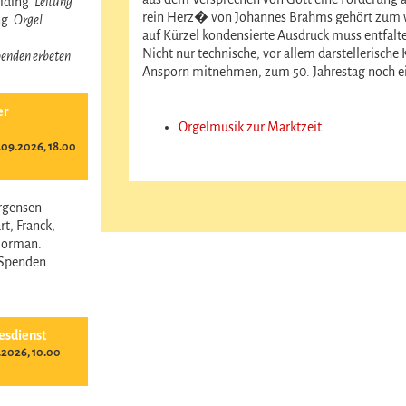
reiding
Leitung
rein Herz� von Johannes Brahms gehört zum w
ing
Orgel
auf Kürzel kondensierte Ausdruck muss entfalt
Nicht nur technische, vor allem darstellerische
 Spenden erbeten
Ansporn mitnehmen, zum 50. Jahrestag noch ein
er
Orgelmusik zur Marktzeit
09.2026, 18.00
ürgensen
t, Franck,
Norman.
- Spenden
esdienst
.2026, 10.00