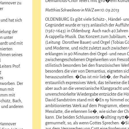
Demantius-Chor feiert mit gro�em Konzer
Hannover zu
er
Matthias Schweiberer in NWZ am 10.09.2013
OLDENBURG Es gibt viele Schütz-, Händel- und
und hat sich
Gegründet wurde er 1973 anlässlich der Auffü
(1567-1643) in Oldenburg. Auch nach 40 Jahren e
elung der
A-cappella-Musik. Das Konzert zum Jubiläum, 
n unter
(Leitung: Dorothee Bauer) und Orgel (Tobias 
ardt und mit
und Moderne, und nicht zuletzt auch zwischen 
mierten
erklangen in 90 Minuten drei Orgel- und neun 
ahmen seines
zwischengeschobenen Orgelwerken von Frescobal
d
stilistisch besonders bei den französischen W
Leiters Prof.
besonders die vier von Demantius, eigneten sic
g
herauszustellen. �Das ist mir lieb�, der Psalm
es
erstaunlich expressives Werk, das teilweise
worben. Der
aber auch an die venezianische Klangpracht und
nun mit
unverschnörkelte Wiedergabe entzückte die H
amm mit
David Sandström stand mit �En ny himmel och
chütz, Bach,
ambitioniertes Werk auf dem Programm, ebenso 
 und anderen
Messlatte, die erkennen lie�, wie sicher der C
kann. Die beiden Schlussworte �allting nytt�
gemurmelt, so, als wenn Gottes Sprechen: �Si
Hannover
aus dem Versprechen von Gott eine Forderung an