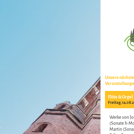
Unsere nächst
Veranstaltung
Flöte & Orgel
Freitag, 14.08.
Werke von Jo
(Sonate h-Mo
Martin (Sonat