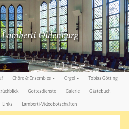
. Lamberti Oldenburg
uf
Chöre & Ensembles
Orgel
Tobias Götting
rückblick
Gottesdienste
Galerie
Gästebuch
Links
Lamberti-Videobotschaften