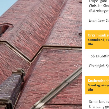
Felipe Egana
Christian Sk
(Ratzeburge
Eintritt frei -
Orgelmusik z
Sonnabend, 05.
Uhr
Tobias Gött
Eintritt frei -
Knabenchor 
Sonntag, 06.09
Uhr
Schon kurz n
Gründung ge