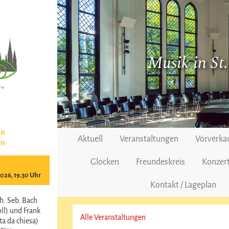
Musik in St
en
Aktuell
Veranstaltungen
Vorverka
en
Glocken
Freundeskreis
Konzert
2026, 19.30 Uhr
Kontakt / Lageplan
h. Seb. Bach
ll) und Frank
Alle Veranstaltungen
a da chiesa)