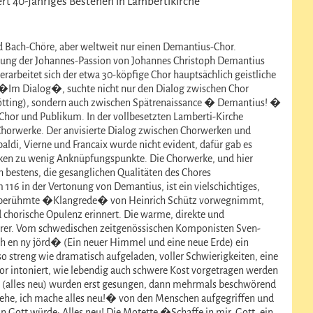
t 40-jähriges Bestehen in Lambertikirche
 Bach-Chöre, aber weltweit nur einen Demantius-Chor.
hrung der Johannes-Passion von Johannes Christoph Demantius
rarbeitet sich der etwa 30-köpfige Chor hauptsächlich geistliche
�Im Dialog�, suchte nicht nur den Dialog zwischen Chor
Götting), sondern auch zwischen Spätrenaissance � Demantius! �
Chor und Publikum. In der vollbesetzten Lamberti-Kirche
Chorwerke. Der anvisierte Dialog zwischen Chorwerken und
di, Vierne und Francaix wurde nicht evident, dafür gab es
erken zu wenig Anknüpfungspunkte. Die Chorwerke, und hier
h bestens, die gesanglichen Qualitäten des Chores
 116 in der Vertonung von Demantius, ist ein vielschichtiges,
 die berühmte �Klangrede� von Heinrich Schütz vorwegnimmt,
 chorische Opulenz erinnert. Die warme, direkte und
örer. Vom schwedischen zeitgenössischen Komponisten Sven-
 en ny jörd� (Ein neuer Himmel und eine neue Erde) ein
streng wie dramatisch aufgeladen, voller Schwierigkeiten, eine
hor intoniert, wie lebendig auch schwere Kost vorgetragen werden
 (alles neu) wurden erst gesungen, dann mehrmals beschwörend
ehe, ich mache alles neu!� von den Menschen aufgegriffen und
 Gott würde: Alles neu! Die Motette �Schaffe in mir, Gott, ein