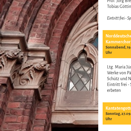
Prof. Jörg B
Tobias Gött
Eintritt frei -
Norddeutsch
Kammerchor
Sonnabend, 19.
Uhr
Ltg. Maria J
Werke von Pär
Schütz und 
Eintritt frei 
erbeten
Kantatengott
Sonntag, 27.09
Uhr