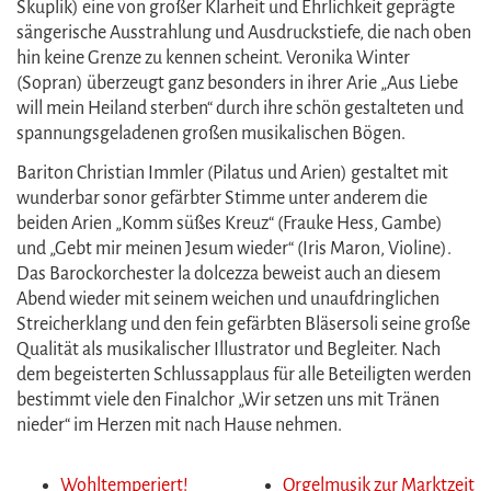
Skuplik) eine von großer Klarheit und Ehrlichkeit geprägte
sängerische Ausstrahlung und Ausdruckstiefe, die nach oben
hin keine Grenze zu kennen scheint. Veronika Winter
(Sopran) überzeugt ganz besonders in ihrer Arie „Aus Liebe
will mein Heiland sterben“ durch ihre schön gestalteten und
spannungsgeladenen großen musikalischen Bögen.
Bariton Christian Immler (Pilatus und Arien) gestaltet mit
wunderbar sonor gefärbter Stimme unter anderem die
beiden Arien „Komm süßes Kreuz“ (Frauke Hess, Gambe)
und „Gebt mir meinen Jesum wieder“ (Iris Maron, Violine).
Das Barockorchester la dolcezza beweist auch an diesem
Abend wieder mit seinem weichen und unaufdringlichen
Streicherklang und den fein gefärbten Bläsersoli seine große
Qualität als musikalischer Illustrator und Begleiter. Nach
dem begeisterten Schlussapplaus für alle Beteiligten werden
bestimmt viele den Finalchor „Wir setzen uns mit Tränen
nieder“ im Herzen mit nach Hause nehmen.
Wohltemperiert!
Orgelmusik zur Marktzeit