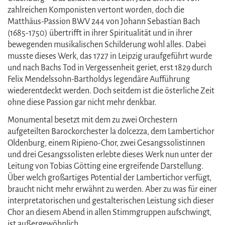
zahlreichen Komponisten vertont worden, doch die
Matthäus-Passion BWV 244 von Johann Sebastian Bach
(1685-1750) übertrifft in ihrer Spiritualität und in ihrer
bewegenden musikalischen Schilderung wohl alles. Dabei
musste dieses Werk, das 1727 in Leipzig uraufgeführt wurde
und nach Bachs Tod in Vergessenheit geriet, erst 1829 durch
Felix Mendelssohn-Bartholdys legendäre Aufführung
wiederentdeckt werden. Doch seitdem ist die österliche Zeit
ohne diese Passion gar nicht mehr denkbar.
Monumental besetzt mit dem zu zwei Orchestern
aufgeteilten Barockorchester la dolcezza, dem Lambertichor
Oldenburg, einem Ripieno-Chor, zwei Gesangssolistinnen
und drei Gesangssolisten erlebte dieses Werk nun unter der
Leitung von Tobias Götting eine ergreifende Darstellung.
Über welch großartiges Potential der Lambertichor verfügt,
braucht nicht mehr erwähnt zu werden. Aber zu was für einer
interpretatorischen und gestalterischen Leistung sich dieser
Chor an diesem Abend in allen Stimmgruppen aufschwingt,
ist außergewöhnlich.