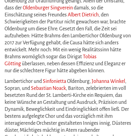
Oldenburg zur Uraufführung gelangt. Allein der Umstand,
dass der
Oldenburger Singverein
damals, so die
Einschätzung seines Freundes
Albert Dietrich
, den
Schwierigkeiten der Partitur nicht gewachsen war, brachte
Oldenburg um diese Ehre. Gesetzt den Fall, die Zeit sei
aufzuheben: Hätte Brahms den Lambertichor Oldenburg von
2017 zur Verfügung gehabt, die Causa hätte sich anders
entwickelt. Mehr noch: Mit ein wenig Realitätssinn hätte
Brahms womöglich sogar das Dirigat
Tobias
Götting
überlassen, neben dessen Effizienz und Eleganz er
nur die schlechtere Figur hätte abgeben können.
Lambertichor und
Sinfonietta
Oldenburg,
Johanna Winkel
,
Sopran, und
Sebastian Noack
, Bariton, zelebrierten im voll
besetzten Rund der St. Lamberti-Kirche ein Requiem, das
keine Wünsche an Gestaltung und Ausdruck, Präzision und
Dynamik, Beweglichkeit und Eindringlichkeit offen ließ. Der
bestens aufgelegte Chor und das vorzüglich mit ihm
interagierende Orchester gestalteten Inniges innig, Düsteres
düster, Mächtiges mächtig in Atem raubender