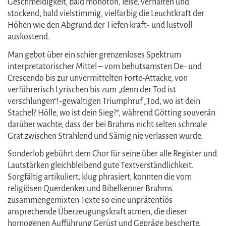
Geschmeidigkeit, bald monoton, leise, verhalten und
stockend, bald vielstimmig, vielfarbig die Leuchtkraft der
Höhen wie den Abgrund der Tiefen kraft- und lustvoll
auskostend.
Man gebot über ein schier grenzenloses Spektrum
interpretatorischer Mittel – vom behutsamsten De- und
Crescendo bis zur unvermittelten Forte-Attacke, von
verführerisch Lyrischen bis zum „denn der Tod ist
verschlungen“!-gewaltigen Triumphruf „Tod, wo ist dein
Stachel? Hölle, wo ist dein Sieg?“, während Götting souverän
darüber wachte, dass der bei Brahms nicht selten schmale
Grat zwischen Strahlend und Sämig nie verlassen wurde.
Sonderlob gebührt dem Chor für seine über alle Register und
Lautstärken gleichbleibend gute Textverständlichkeit.
Sorgfältig artikuliert, klug phrasiert, konnten die vom
religiösen Querdenker und Bibelkenner Brahms
zusammengemixten Texte so eine unprätentiös
ansprechende Überzeugungskraft atmen, die dieser
homogenen Aufführung Gerüst und Gepräge bescherte.